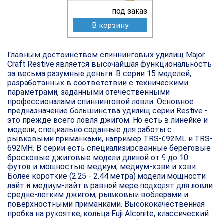
под заказ
В корзину
Главным достоинством спиннинговых удилищ Major
Craft Restive является высочайшая функциональность
за весьма разумные деньги. В серии 15 моделей,
разработанных в соответствии с техническими
параметрами, заданными отечественными
профессионалами спиннинговой ловли. Основное
предназначение большинства удилищ серии Restive -
это прежде всего ловля джигом. Но есть в линейке и
модели, специально соданные для работы с
рывковыми приманками, например TRS-692ML и TRS-
692MH. В серии есть специализированные береговые
бросковые джиговые модели длиной от 9 до 10
футов и мощностью медиум, медиум-хэви и хэви.
Более короткие (2.25 - 2.44 метра) модели мощности
лайт и медиум-лайт в равной мере подходят для ловли
средне-легким джигом, рывковыи воблерами и
поверхностными приманками. Высококачественная
пробка на рукоятке, кольца Fuji Alconite, классический