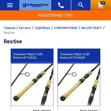
0
РЫБОЛОВНЫЕ ТУРЫ
/
/
/
/
/
Главная
Каталог
УДИЛИЩА
СПИННИНГОВЫЕ
MAJOR CRAFT
Restive
Restive
Спиннинг Major Craft
Спиннинг Major Craft
Restive RTS-802L
Restive RTS-902M
под заказ
под заказ