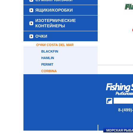
ЯЩИКИ/КОРОБКИ
ИЗОТЕРМИЧЕСКИЕ
КОНТЕЙНЕРЫ
ОЧКИ
ОЧКИ COSTA DEL MAR
BLACKFIN
HAMLIN
PERMIT
CORBINA
FANTAIL
FISCH
BOMBA
TUNA ALLEY
ОЧКИ DAIWA
8-(499)
ОЧКИ SHIMANO
ОЧКИ GAMAKATSU
ЧЕХЛЫ ДЛЯ ОЧКОВ
МОРСКАЯ РЫБ