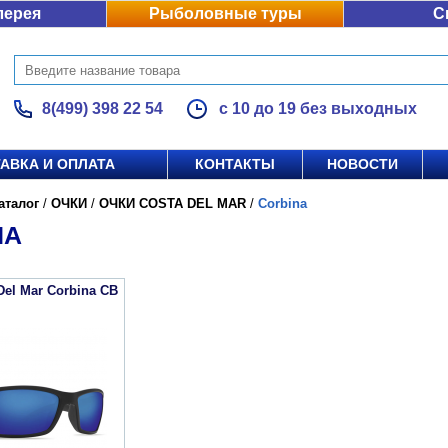
лерея
Рыболовные туры
С
8(499) 398 22 54
с 10 до 19 без выходных
АВКА И ОПЛАТА
КОНТАКТЫ
НОВОСТИ
аталог
/
ОЧКИ
/
ОЧКИ COSTA DEL MAR
/
Corbina
NA
Del Mar Corbina CB