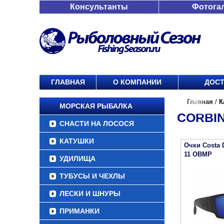
Консультанты
Фотога
ГЛАВНАЯ
О КОМПАНИИ
ДОСТ
Главная
/
К
МОРСКАЯ РЫБАЛКА
CORBI
СНАСТИ НА ЛОСОСЯ
КАТУШКИ
Очки Costa 
11 OBMP
УДИЛИЩА
ТУБУСЫ И ЧЕХЛЫ
ЛЕСКИ И ШНУРЫ
ПРИМАНКИ