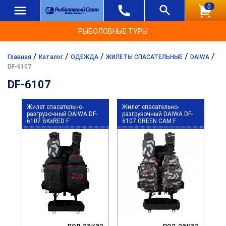
0
РЫБОЛОВНЫЕ ТУРЫ
/
/
/
/
/
Главная
Каталог
ОДЕЖДА
ЖИЛЕТЫ СПАСАТЕЛЬНЫЕ
DAIWA
DF-6107
DF-6107
Жилет спасательно-
Жилет спасательно-
разгрузочный DAIWA DF-
разгрузочный DAIWA DF-
6107 BKxRED F
6107 GREEN CAM F
под заказ
под заказ