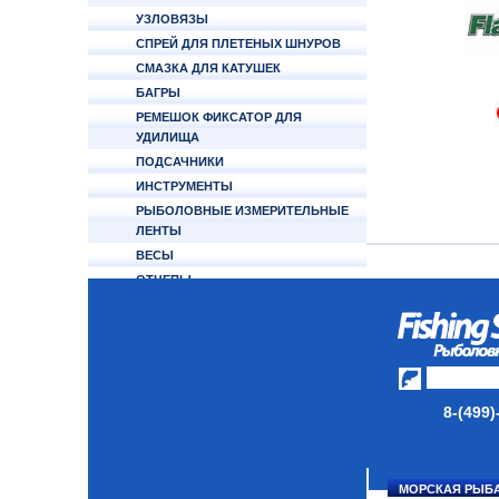
УЗЛОВЯЗЫ
СПРЕЙ ДЛЯ ПЛЕТЕНЫХ ШНУРОВ
СМАЗКА ДЛЯ КАТУШЕК
БАГРЫ
РЕМЕШОК ФИКСАТОР ДЛЯ
УДИЛИЩА
ПОДСАЧНИКИ
ИНСТРУМЕНТЫ
РЫБОЛОВНЫЕ ИЗМЕРИТЕЛЬНЫЕ
ЛЕНТЫ
ВЕСЫ
ОТЦЕПЫ
КУКАНЫ
ФОНАРИ НАЛОБНЫЕ
GAMAKATSU
PANASONIC
РЫБОЧИСТКИ
8-(499)
НОЖИ
СЧЕТЧИК ЛЕСКИ
ЯКОРЬ ПАРАШЮТ ABU GARCIA
МОРСКАЯ РЫБ