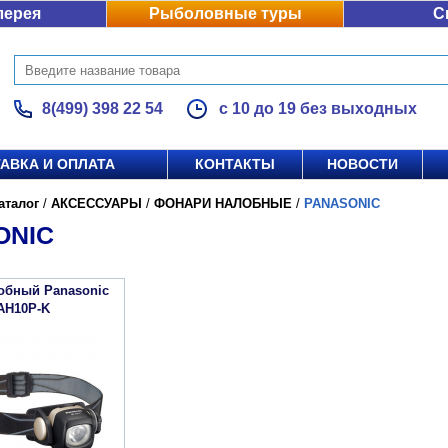
лерея
Рыболовные туры
С
8(499) 398 22 54
с 10 до 19 без выходных
АВКА И ОПЛАТА
КОНТАКТЫ
НОВОСТИ
аталог
/
АКСЕССУАРЫ
/
ФОНАРИ НАЛОБНЫЕ
/
PANASONIC
ONIC
обный Panasonic
-AH10P-K