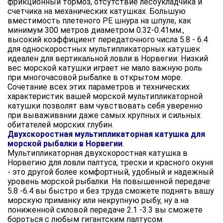
фрикционный тормоз, отсутствие лесоукладчика и
счетчика на механических катушках. Большую
вместимость плетеного РЕ шнура на шпуле, как
минимум 300 метров диаметром 0.32-0.41мм.,
высокий коэффициент передаточного числа 5.8 - 6.4
для односкоростных мультипликаторных катушек
идеален для вертикальной ловли в Норвегии. Низкий
вес морской катушки играет не мало важную роль
при многочасовой рыбалке в открытом море.
Сочетание всех этих параметров и технических
характеристик вашей морской мультипликаторной
катушки позволят вам чувствовать себя уверенно
при вываживании даже самых крупных и сильных
обитателей морских глубин.
Двухскоростная мультипликаторная катушка для
морской рыбалки в Норвегии
.
Мультипликаторная двухскоростная катушка в
Норвегию для ловли палтуса, трески и красного окуня
- это другой более комфортный, удобный и надежный
уровень морской рыбалки. На повышенной передаче
5.8 -6.4 вы быстро и без труда сможете поднять вашу
морскую приманку или некрупную рыбу, ну а на
пониженной силовой передаче 2.1 -3.3 вы сможете
бороться с любым гигантским палтусом.