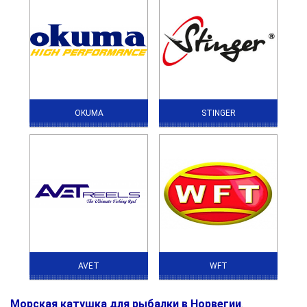
OKUMA
STINGER
AVET
WFT
Морская катушка для рыбалки в Норвегии
.