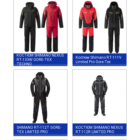
КОСТЮМ SHIMANO NEXUS
Костюм Shimano RT-111V
RT-133W GORE-TEX
Limited Pro Gore-Tex
TECHNO
SHIMANO RT-112T GORE-
КОСТЮМ SHIMANO NEXUS
TEX LIMITED PRO
RT-112R LIMITED PRO