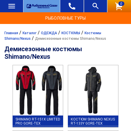
0
РЫБОЛОВНЫЕ ТУРЫ
/
/
/
/
Главная
Каталог
ОДЕЖДА
КОСТЮМЫ
Костюмы
/
Shimano/Nexus
Демисезонные костюмы Shimano/Nexus
Демисезонные костюмы
Shimano/Nexus
SHIMANO RT-151X LIMITED
КОСТЮМ SHIMANO NEXUS
PRO GORE-TEX
RT-133Y GORE-TEX