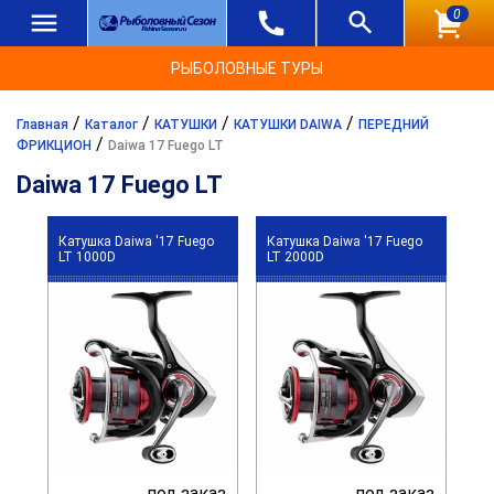
0
РЫБОЛОВНЫЕ ТУРЫ
/
/
/
/
Главная
Каталог
КАТУШКИ
КАТУШКИ DAIWA
ПЕРЕДНИЙ
/
ФРИКЦИОН
Daiwa 17 Fuego LT
Daiwa 17 Fuego LT
Катушка Daiwa '17 Fuego
Катушка Daiwa '17 Fuego
LT 1000D
LT 2000D
под заказ
под заказ