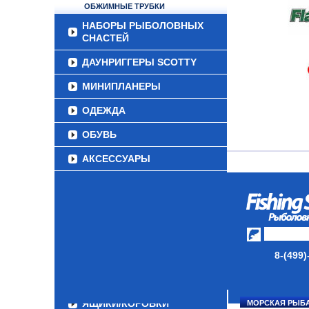
ОБЖИМНЫЕ ТРУБКИ
НАБОРЫ РЫБОЛОВНЫХ
СНАСТЕЙ
ДАУНРИГГЕРЫ SCOTTY
МИНИПЛАНЕРЫ
ОДЕЖДА
ОБУВЬ
АКСЕССУАРЫ
ЛАКИ ДЛЯ ПРИМАНОК
ПОДВОДНЫЕ КАМЕРЫ
ЭХОЛОТЫ
8-(499)
ЗИМНЯЯ РЫБАЛКА
СУМКИ/РЮКЗАКИ
ЯЩИКИ/КОРОБКИ
МОРСКАЯ РЫБ