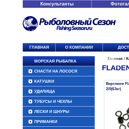
Консультанты
Фотога
ГЛАВНАЯ
О КОМПАНИИ
ДОСТ
Главная
/
К
МОРСКАЯ РЫБАЛКА
FLADEN
СНАСТИ НА ЛОСОСЯ
КАТУШКИ
Вертлюги Fl
2/0(63кг)
УДИЛИЩА
ТУБУСЫ И ЧЕХЛЫ
ЛЕСКИ И ШНУРЫ
ПРИМАНКИ