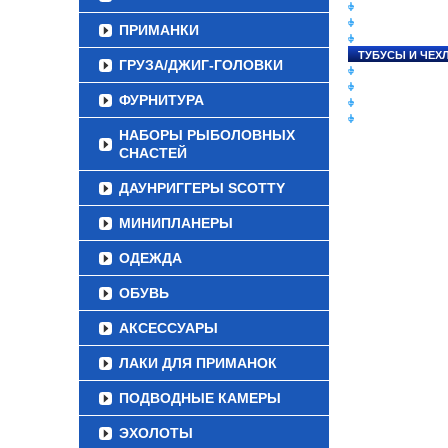
СНАСТИ НА ЛО
КАТУШКИ
ПРИМАНКИ
УДИЛИЩА
ТУБУСЫ И ЧЕХ
ГРУЗА/ДЖИГ-ГОЛОВКИ
ЛЕСКИ И ШНУР
ПРИМАНКИ
ФУРНИТУРА
ГРУЗА/ДЖИГ-Г
ФУРНИТУРА
НАБОРЫ РЫБОЛОВНЫХ
СНАСТЕЙ
ДАУНРИГГЕРЫ SCOTTY
МИНИПЛАНЕРЫ
ОДЕЖДА
ОБУВЬ
АКСЕССУАРЫ
ЛАКИ ДЛЯ ПРИМАНОК
ПОДВОДНЫЕ КАМЕРЫ
ЭХОЛОТЫ