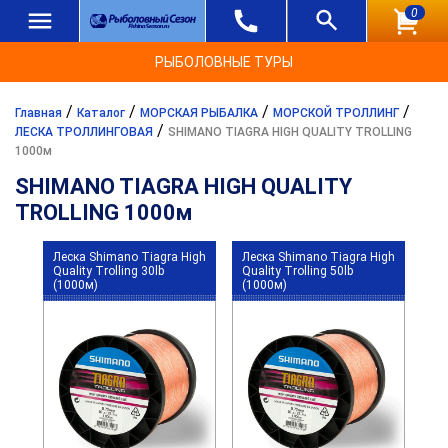
0
РЫБОЛОВНЫЕ ТУРЫ
/
/
/
/
Главная
Каталог
МОРСКАЯ РЫБАЛКА
МОРСКОЙ ТРОЛЛИНГ
/
ЛЕСКА ТРОЛЛИНГОВАЯ
SHIMANO TIAGRA HIGH QUALITY TROLLING
1000м
SHIMANO TIAGRA HIGH QUALITY
TROLLING 1000м
Леска Shimano Tiagra High
Леска Shimano Tiagra High
Quality Trolling 30lb
Quality Trolling 50lb
(1000м)
(1000м)