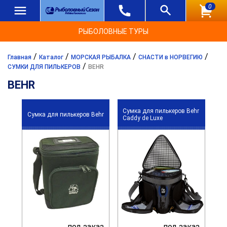
0
РЫБОЛОВНЫЕ ТУРЫ
/
/
/
/
Главная
Каталог
МОРСКАЯ РЫБАЛКА
СНАСТИ в НОРВЕГИЮ
/
СУМКИ ДЛЯ ПИЛЬКЕРОВ
BEHR
BEHR
Сумка для пилькеров Behr
Сумка для пилькеров Behr
Caddy de Luxe
под заказ
под заказ