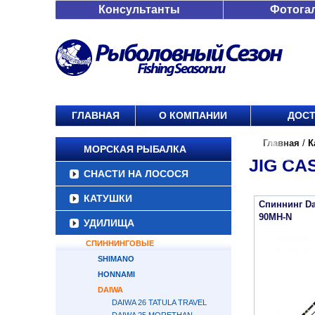
Консультанты
Фотога
ГЛАВНАЯ
О КОМПАНИИ
ДОСТ
Главная
/
К
МОРСКАЯ РЫБАЛКА
JIG CA
СНАСТИ НА ЛОСОСЯ
КАТУШКИ
Спиннинг Da
90MH-N
УДИЛИЩА
СПИННИНГОВЫЕ
SHIMANO
HONNAMI
DAIWA
DAIWA 26 TATULA TRAVEL