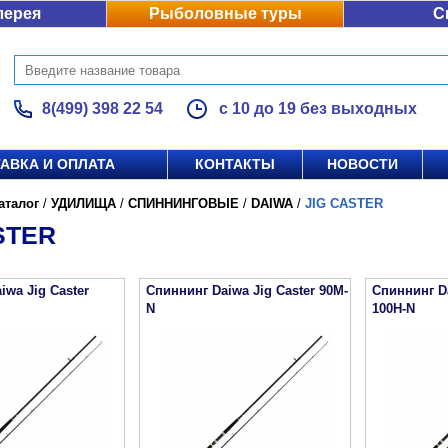
лерея
Рыболовные туры
С
8(499) 398 22 54
с 10 до 19 без выходных
АВКА И ОПЛАТА
КОНТАКТЫ
НОВОСТИ
аталог
/
УДИЛИЩА
/
СПИННИНГОВЫЕ
/
DAIWA
/
JIG CASTER
STER
iwa Jig Caster
Спиннинг Daiwa Jig Caster 90M-
Спиннинг Da
N
100H-N