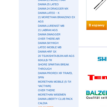
DAIWA 25 MORETHAN
DAIWA 25 LATEO
DAIWA 24 DRAGGER MX
DAIWA LATEO・K
21 MORETHAN BRANZINO EX
AGS
В корзину
DAIWA LURENIST MB
21 LABRAX AGS
DAIWA SWAGGER
OVER THERE AIR
DAIWA SKYHIGH
LATEO MOBILE MB
DAIWA HRF SX
20 TSUKISHITA BIJIN AIR AGS
60XULB-TR
SHORE SPARTAN BREAK
THROUGH
DAIWA PROREX XR TRAVEL
SPIN
MORETHAN MOBILE (5-ТИ
ЧАСТНИК)
OVER THERE
MORETHAN WISEMEN
DAIWA LIBERTY CLUB PACK
CALDIA