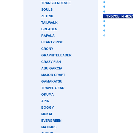
СНАСТИ НА ЛО
TRANSCENDENCE
КАТУШКИ
SOULS
УДИЛИЩА
ZETRIX
ТУБУСЫ И ЧЕХ
ЛЕСКИ И ШНУР
TAILWALK
ПРИМАНКИ
BREADEN
ГРУЗА/ДЖИГ-Г
ФУРНИТУРА
RAPALA
HEARTY RISE
CRONY
GRAPHITELEADER
CRAZY FISH
ABU GARCIA
MAJOR CRAFT
GAMAKATSU
TRAVEL GEAR
OKUMA
APIA
BOGGY
MUKAI
EVERGREEN
MAXIMUS