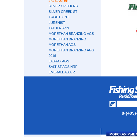
JIG CASTER
SILVER CREEK NS
SILVER CREEK ST
TROUT X NT
LURENIST
TATULA SPIN
MORETHAN BRANZINO AGS
MORETHAN BRANZINO
MORETHAN AGS
MORETHAN BRANZINO AGS
2016
LABRAX AGS
SALTIST AGS HRF
EMERALDAS AIR
LAZY
GEKKABIJIN AIR AGS
GEKKABIJIN AGS
SILVER WOLF AIR AGS
IPRIMI
ZENAQ
8-(499)
HIDEUP
SMITH
GARY LOOMIS
TENRYU
МОРСКАЯ РЫБ