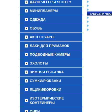
ДАУНРИГГЕРЫ SCOTTY
СНАСТИ НА ЛО
КАТУШКИ
УДИЛИЩА
МИНИПЛАНЕРЫ
ТУБУСЫ И ЧЕХ
ЛЕСКИ И ШНУР
ОДЕЖДА
ПРИМАНКИ
ГРУЗА/ДЖИГ-Г
ОБУВЬ
ФУРНИТУРА
АКСЕССУАРЫ
ЛАКИ ДЛЯ ПРИМАНОК
ПОДВОДНЫЕ КАМЕРЫ
ЭХОЛОТЫ
ЗИМНЯЯ РЫБАЛКА
СУМКИ/РЮКЗАКИ
ЯЩИКИ/КОРОБКИ
ИЗОТЕРМИЧЕСКИЕ
КОНТЕЙНЕРЫ
ОЧКИ