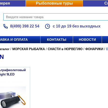
лерея
Рыболовные туры
С
8(499) 398 22 54
с 10 до 19 без выходных
АВКА И ОПЛАТА
КОНТАКТЫ
НОВОСТИ
аталог
/
МОРСКАЯ РЫБАЛКА
/
СНАСТИ в НОРВЕГИЮ
/
ФОНАРИКИ
/
N
ьтрафиолетовый
ight 9LED