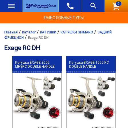
0
РЫБОЛОВНЫЕ ТУРЫ
/
/
/
/
Главная
Каталог
КАТУШКИ
КАТУШКИ SHIMANO
ЗАДНИЙ
/
ФРИКЦИОН
Exage RC DH
Exage RC DH
Катушка EXAGE 3000
Катушка EXAGE 1000 RC
MHSRC DOUBLE HANDLE
DOUBLE HANDLE
под заказ
под заказ