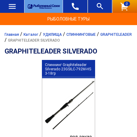
0
РЫБОЛОВНЫЕ ТУРЫ
/
/
/
/
Главная
Каталог
УДИЛИЩА
СПИННИНГОВЫЕ
GRAPHITELEADER
/
GRAPHITELEADER SILVERADO
GRAPHITELEADER SILVERADO
Спиннинг Graphiteleader
Silverado 23GSILC-792M-HS
3-18гр
под заказ