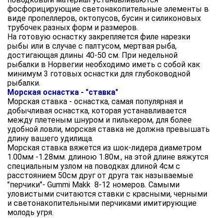
фосфорицирующие светонакопительные элементы в
виде пропеллеров, октопусов, бусин и силиконовых
трубочек разных форм и размеров.
На готовую оснастку закрепляется филе нарезки
рыбы или в случае с палтусом, мертвая рыба,
достигающая длины 40-50 см. При недельной
рыбалки в Норвегии необходимо иметь с собой как
минимум 3 готовых оснастки для глубоководной
рыбалки.
Морская оснастка - "ставка"
Морская ставка - оснастка, самая популярная и
добычливая оснастка, которая устанавливается
между плетеным шнуром и пилькером, для более
удобной ловли, морская ставка не должна превышать
длину вашего удилища.
Морская ставка вяжется из шок-лидера диаметром
1.00мм -1.28мм. длиною 1.80м., на этой длине вяжутся
специальным узлом на поводках длиной 4см с
расстоянием 50см друг от друга так называемые
"перчики"- Gummi Makk 8-12 номеров. Самыми
уловистыми считаются ставки с красными, черными
и светонакопительными перчиками имитирующие
молодь угря.