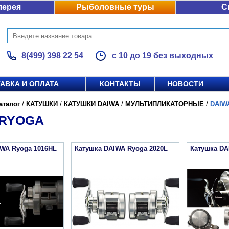
лерея
Рыболовные туры
С
8(499) 398 22 54
с 10 до 19 без выходных
АВКА И ОПЛАТА
КОНТАКТЫ
НОВОСТИ
аталог
/
КАТУШКИ
/
КАТУШКИ DAIWA
/
МУЛЬТИПЛИКАТОРНЫЕ
/
DAIW
 RYOGA
IWA Ryoga 1016HL
Катушка DAIWA Ryoga 2020L
Катушка DA