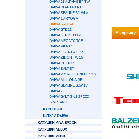
DAIWA 25 ALPHAS BF TW
DAIWA SPARTAN RT
DAIWA SEALINE 30LWLA
DAIWA 18 RYOGA
DAIWA RYOGA
DAIWA STEEZ
В корзину
DAIWA STRIKEFORCE
DAIWA MEGAFORCE
DAIWA VIENTO
DAIWA LIBERTO PIXY
DAIWA ZILION TW 15'
DAIWA PLUTON
DAIWA SALTIST
DAIWA Z 2020 BLACK LTD '16
DAIWA MILLIONAIRE
DAIWA SEALINE SLW 15'
DAIWA Z
DAIWA SALTIGA 2 SPEED
SPARTAN IC
КАРПОВЫЕ
ШПУЛИ DAIWA
КАТУШКИ MIYA EPOCH
КАТУШКИ ALLUX
КАТУШКИ PENN