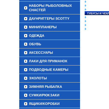
СНАСТИ НА ЛО
НАБОРЫ РЫБОЛОВНЫХ
КАТУШКИ
СНАСТЕЙ
УДИЛИЩА
ТУБУСЫ И ЧЕХ
ЛЕСКИ И ШНУР
ДАУНРИГГЕРЫ SCOTTY
ПРИМАНКИ
ГРУЗА/ДЖИГ-Г
МИНИПЛАНЕРЫ
ФУРНИТУРА
ОДЕЖДА
ОБУВЬ
АКСЕССУАРЫ
ЛАКИ ДЛЯ ПРИМАНОК
ПОДВОДНЫЕ КАМЕРЫ
ЭХОЛОТЫ
ЗИМНЯЯ РЫБАЛКА
СУМКИ/РЮКЗАКИ
ЯЩИКИ/КОРОБКИ