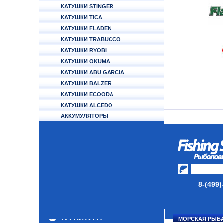
КАТУШКИ STINGER
КАТУШКИ TICA
КАТУШКИ FLADEN
КАТУШКИ TRABUCCO
КАТУШКИ RYOBI
КАТУШКИ OKUMA
КАТУШКИ ABU GARCIA
КАТУШКИ BALZER
КАТУШКИ ECOODA
КАТУШКИ ALCEDO
АККУМУЛЯТОРЫ
УДИЛИЩА
ТУБУСЫ И ЧЕХЛЫ
ЛЕСКИ И ШНУРЫ
ПРИМАНКИ
8-(499)
ГРУЗА/ДЖИГ-ГОЛОВКИ
ФУРНИТУРА
МОРСКАЯ РЫБ