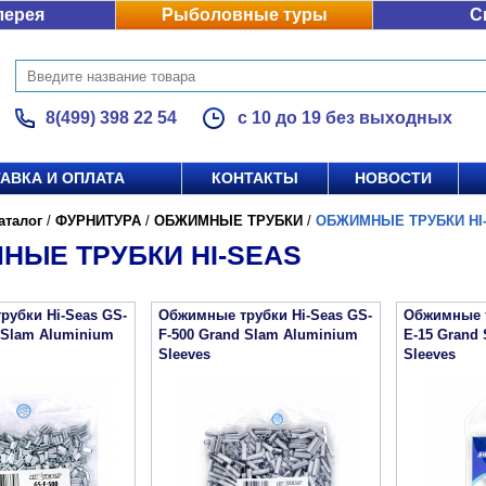
лерея
Рыболовные туры
С
8(499) 398 22 54
с 10 до 19 без выходных
АВКА И ОПЛАТА
КОНТАКТЫ
НОВОСТИ
аталог
/
ФУРНИТУРА
/
ОБЖИМНЫЕ ТРУБКИ
/
ОБЖИМНЫЕ ТРУБКИ HI
НЫЕ ТРУБКИ HI-SEAS
рубки Hi-Seas GS-
Обжимные трубки Hi-Seas GS-
Обжимные т
 Slam Aluminium
F-500 Grand Slam Aluminium
E-15 Grand
Sleeves
Sleeves