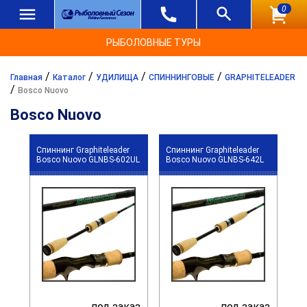
0
РЫБОЛОВНЫЕ ТУРЫ
/
/
/
/
Главная
Каталог
УДИЛИЩА
СПИННИНГОВЫЕ
GRAPHITELEADER
/
Bosco Nuovo
Bosco Nuovo
Спиннинг Graphiteleader
Спиннинг Graphiteleader
Bosco Nuovo GLNBS-602UL
Bosco Nuovo GLNBS-642L
под заказ
под заказ