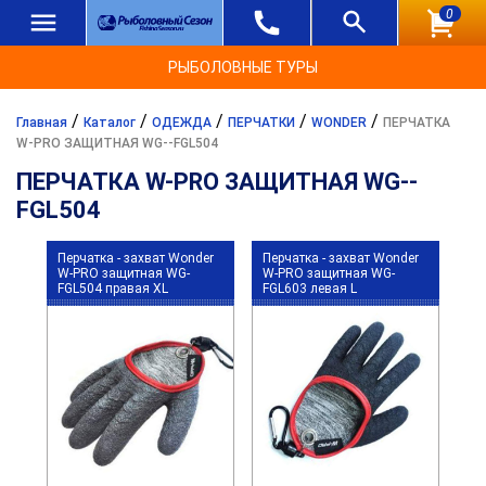
0
РЫБОЛОВНЫЕ ТУРЫ
/
/
/
/
/
Главная
Каталог
ОДЕЖДА
ПЕРЧАТКИ
WONDER
ПЕРЧАТКА
W-PRO ЗАЩИТНАЯ WG--FGL504
ПЕРЧАТКА W-PRO ЗАЩИТНАЯ WG--
FGL504
Перчатка - захват Wonder
Перчатка - захват Wonder
W-PRO защитная WG-
W-PRO защитная WG-
FGL504 правая XL
FGL603 левая L