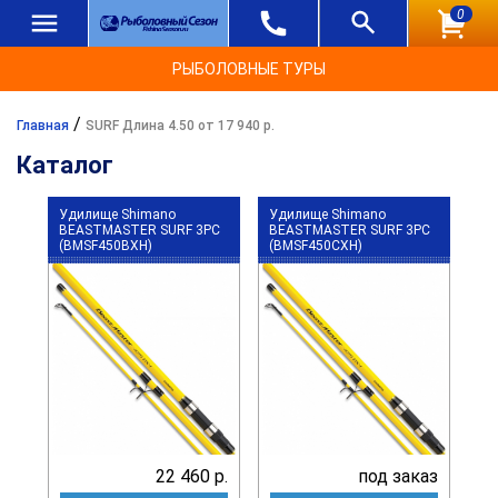
0
РЫБОЛОВНЫЕ ТУРЫ
/
Главная
SURF Длина 4.50 от 17 940 р.
Каталог
Удилище Shimano
Удилище Shimano
BEASTMASTER SURF 3PC
BEASTMASTER SURF 3PC
(BMSF450BXH)
(BMSF450CXH)
22 460 р.
под заказ