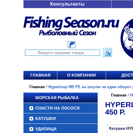
Консультанты
ГЛАВНАЯ
О КОМПАНИИ
ДОСТ
Главная
/
Hyperloop RB PE на шпулю за один оборот ру
Главная
/
H
МОРСКАЯ РЫБАЛКА
HYPERL
СНАСТИ НА ЛОСОСЯ
450 Р.
КАТУШКИ
Катушка HY
УДИЛИЩА