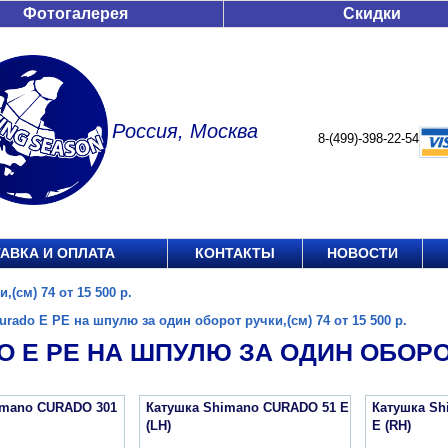
Фотогалерея
Скидки
Россия, Москва
8-(499)-398-22-54
АВКА И ОПЛАТА
КОНТАКТЫ
НОВОСТИ
(см) 74 от 15 500 р.
urado E PE на шпулю за один оборот ручки,(см) 74 от 15 500 р.
 E PE НА ШПУЛЮ ЗА ОДИН ОБОРОТ Р
imano CURADO 301
Катушка Shimano CURADO 51 E
Катушка Sh
(LH)
E (RH)